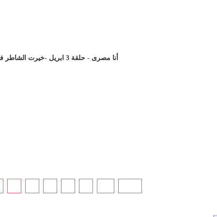
أنا مصرى - حلقة 3 ابريل -خيرت الشاطر فى سباق الرئاسة و رد فعل الشارع المصرى
5
6
7
8
9
10
Next
“It’s
chann