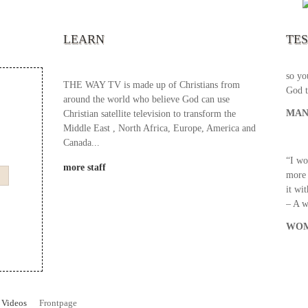
your 
becau
excel
LEARN
TE
your 
God s
so yo
THE WAY TV is made up of Christians from
God t
around the world who believe God can use
MAN
Christian satellite television to transform the
Middle East , North Africa, Europe, America and
Canada...
“I wo
more staff
more 
it wi
– A 
WOM
Videos
Frontpage