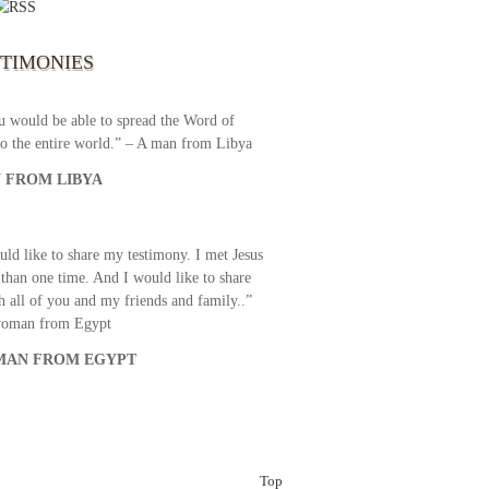
broadcast. I am overwhelmed with joy
se just recently I managed to tune to your
lent programs. Could you please extent
STIMONIES
airtime a bit so we can benefit more? May
upply all your spiritual and physical needs
u would be able to spread the Word of
o the entire world.” – A man from Libya
 FROM LIBYA
uld like to share my testimony. I met Jesus
than one time. And I would like to share
th all of you and my friends and family..”
woman from Egypt
AN FROM EGYPT
Top