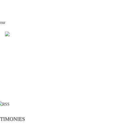
your
 the first time I write to The Way TV’s
el as until now I was not able to tune to
broadcast. I am overwhelmed with joy
se just recently I managed to tune to your
lent programs. Could you please extent
STIMONIES
airtime a bit so we can benefit more? May
upply all your spiritual and physical needs