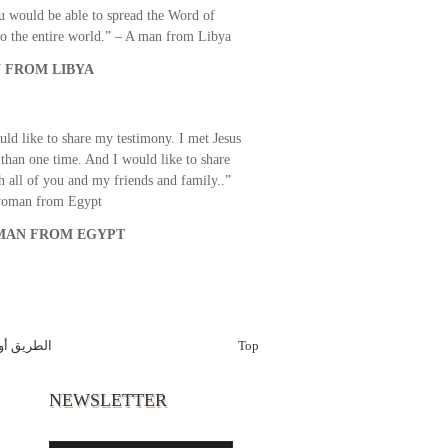
u would be able to spread the Word of
o the entire world.” – A man from Libya
 FROM LIBYA
uld like to share my testimony. I met Jesus
than one time. And I would like to share
th all of you and my friends and family..”
woman from Egypt
AN FROM EGYPT
الطريق أو
Top
NEWSLETTER