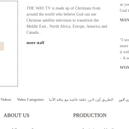
so yo
THE WAY TV is made up of Christians from
God t
around the world who believe God can use
MAN
Christian satellite television to transform the
Middle East , North Africa, Europe, America and
Canada...
“I wo
more staff
more 
it wi
– A 
WOM
Videos
Video Categories
الطريق أون لاين, حلقة خاصة مع نيافة الأنبا
ن لاين
ABOUT US
PRODUCTION