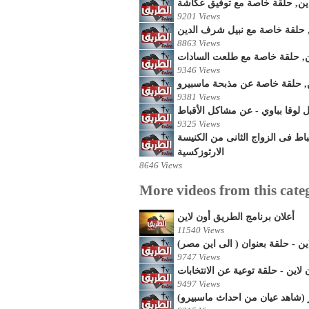
اين, حلقة خاصة مع توفيق عكاشة
9201 Views
, حلقة خاصة مع نبيل شرف الدين
8863 Views
ن, حلقة خاصة مع طلعت السادات
9346 Views
ن, حلقة خاصة عن مذبحة ماسبيرو
9381 Views
ل لوقا بباوي - عن مشاكل الأقباط
9325 Views
ط فى الزواج الثانى من الكنيسة
الارثوزكسية
8646 Views
More videos from this cate
أعلان برنامج الطريق أون لاين
11540 Views
اين - حلقة بعنوان ( الى اين مصر
9747 Views
9497 Views
ز (شاهد عيان من احداث ماسبيرو