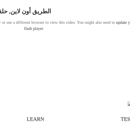
الطريق أون لاين, حلق
r or use a different browser to view this video. You might also need to
update 
flash player
.
“It’s
chann
your 
becau
excel
LEARN
TE
your 
God s