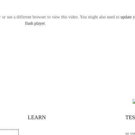
r or use a different browser to view this video. You might also need to
update 
flash player
.
“It’s
chann
your 
becau
excel
LEARN
TE
your 
God s
so yo