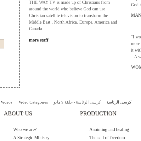
THE WAY TV is made up of Christians from
God t
around the world who believe God can use
MAN
Christian satellite television to transform the
Middle East , North Africa, Europe, America and
Canada...
“I wo
more staff
more 
it wi
– A 
WOM
Videos
Video Categories
كرسى الرئاسة - حلقة 9 مايو
كرسى الرئاسة
ABOUT US
PRODUCTION
Who we are?
Anointing and healing
A Strategic Ministry
The call of freedom