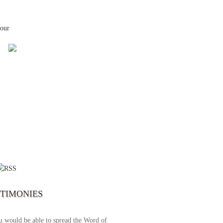
your
 the first time I write to The Way TV’s
el as until now I was not able to tune to
broadcast. I am overwhelmed with joy
se just recently I managed to tune to your
lent programs. Could you please extent
STIMONIES
airtime a bit so we can benefit more? May
upply all your spiritual and physical needs
u would be able to spread the Word of