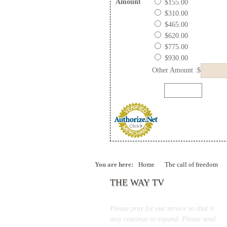
Amount
$155.00
$310.00
$465.00
$620.00
$775.00
$930.00
Other Amount :$
You are here:
Home
The call of freedom
THE WAY TV
Please pray for our service so that it
may continue to expand. Please send