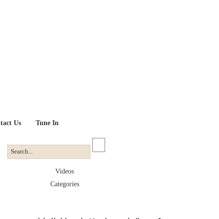
tact Us
Tune In
Videos
Categories