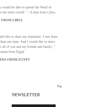
upply all your spiritual and physical needs
u would be able to spread the Word of
o the entire world.” – A man from Libya
 FROM LIBYA
uld like to share my testimony. I met Jesus
than one time. And I would like to share
th all of you and my friends and family..”
woman from Egypt
AN FROM EGYPT
Top
NEWSLETTER