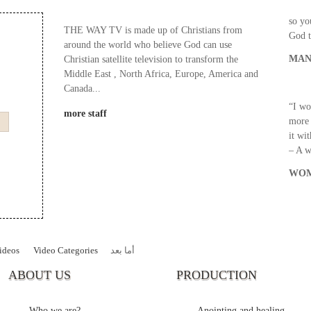
God s
so yo
THE WAY TV is made up of Christians from
God t
around the world who believe God can use
MAN
Christian satellite television to transform the
Middle East , North Africa, Europe, America and
Canada...
“I wo
more staff
more 
it wi
– A 
WOM
ideos
Video Categories
أما بعد
ABOUT US
PRODUCTION
Who we are?
Anointing and healing