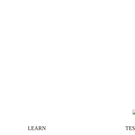
“It’s
chann
your 
becau
excel
LEARN
TE
your 