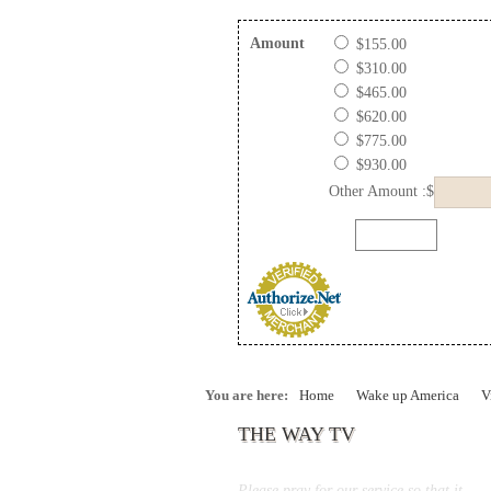
Amount
$155.00
$310.00
$465.00
$620.00
$775.00
$930.00
Other Amount :$
You are here:
Home
Wake up America
V
THE WAY TV
Please pray for our service so that it