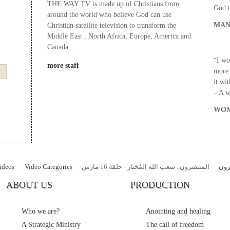
THE WAY TV is made up of Christians from
God t
around the world who believe God can use
MAN
Christian satellite television to transform the
Middle East , North Africa, Europe, America and
Canada...
“I wo
more staff
more 
it wi
– A 
WOM
ideos
Video Categories
المتنصرون.. شعب الله المُختار - حلقة 16 مارس
الم
ABOUT US
PRODUCTION
Who we are?
Anointing and healing
A Strategic Ministry
The call of freedom