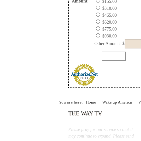
Amount
$155.00
$310.00
$465.00
$620.00
$775.00
$930.00
Other Amount :$
You are here:
Home
Wake up America
V
THE WAY TV
Please pray for our service so that it
may continue to expand. Please send