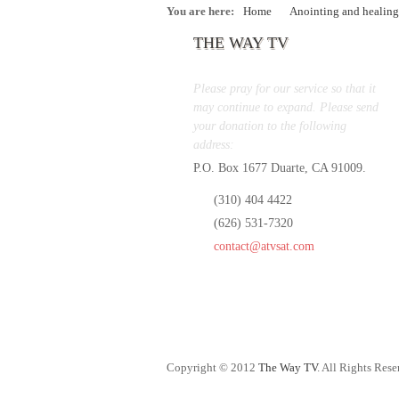
You are here:
Home
Anointing and healing
THE WAY TV
Please pray for our service so that it
may continue to expand. Please send
your donation to the following
address:
P.O. Box 1677 Duarte, CA 91009.
(310) 404 4422
(626) 531-7320
contact@atvsat.com
Copyright © 2012
The Way TV
. All Rights Rese